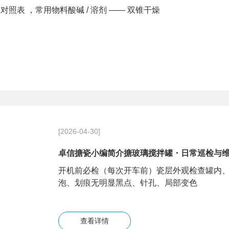
对照表 ，常用物料酸碱 / 溶剂 —— 双锥干燥
[2026-04-30]
卓信搪瓷小编简介搪玻璃搅拌罐・日常巡检与
开机前必检（每次开车前）瓷层外观检查罐内
泡、划痕无明显黑点、针孔、局部变色
查看详情