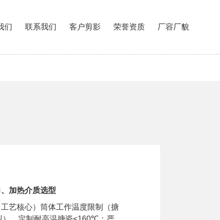
我们
联系我们
客户剪影
荣誉资质
厂容厂貌
力、加热介质选型
（工艺核心）筒体工作温度限制（搪
型），定制耐高温搪瓷≤160℃；严