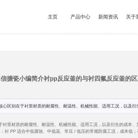
主页
产品中心
新闻资讯
关于
卓信搪瓷小编简介衬pp反应釜的与衬四氟反应釜的区
釜的核心区别在于衬里材质的耐腐性、耐温性、机械性能、适用工况，以及
别在于衬里材质的耐腐性、耐温性、机械性能、适用工况，以及衍生的成本
衬 PP 适合中低腐蚀、中低温、常压 / 低压的常规防腐工况，成本低