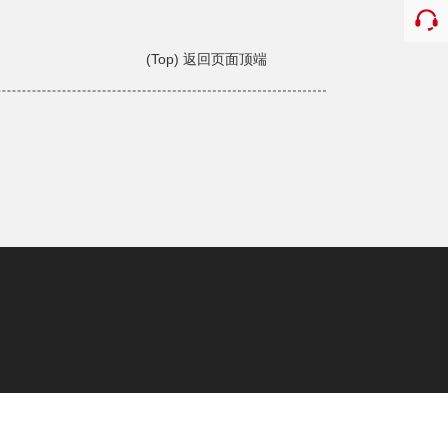
(Top) 返回页面顶端