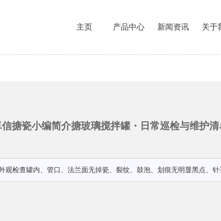
主页
产品中心
新闻资讯
关于
卓信搪瓷小编简介搪玻璃搅拌罐・日常巡检与维护清
层外观检查罐内、管口、法兰面无掉瓷、裂纹、鼓泡、划痕无明显黑点、针