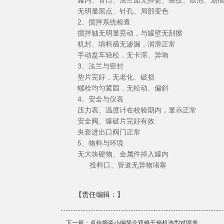
罐内、管口、法兰面无掉瓷、裂纹、鼓泡、划
无明显黑点、针孔、局部变色
2、搅拌系统检查
搅拌轴无明显晃动，与罐壁无刮擦
机封、填料函无渗漏，润滑正常
手动盘车轻松，无卡滞、异响
3、法兰与密封
垫片完好，无老化、破损
螺栓均匀紧固，无松动、偏斜
4、安全与仪表
压力表、温度计在校验期内，显示正常
安全阀、爆破片完好有效
夹套进出口阀门正常
5、物料与环境
无大块硬物、金属件掉入罐内
投料口、管道无异物堵塞
【责任编辑：
】
下一篇：
卓信搪瓷小编简介双锥干燥机选型对照表